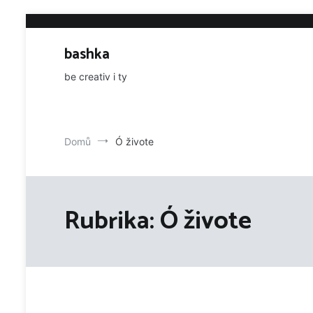
Přeskočit
na
obsah
bashka
be creativ i ty
Domů
Ó živote
Rubrika:
Ó živote