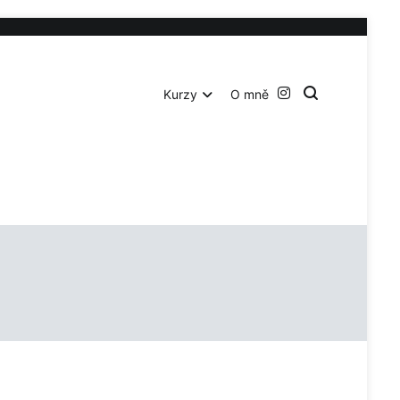
Kurzy
O mně