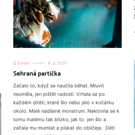
Ó živote
9. 2. 2021
Sehraná partička
Začalo to, když se naučila běhat. Mluvit
neuměla, jen pištět radostí. Vrhala se po
každém dítěti, které šlo nebo jelo v kočárku
okolo. Malé nadšené monstrum. Naklonila se k
tomu malému tak blízko, jak to jen šlo a
začala mu mumlat a pískat do obličeje. Děti