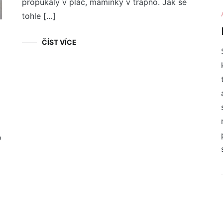
propukaly v pláč, maminky v trapno. Jak se
tohle […]
ČÍST VÍCE
o