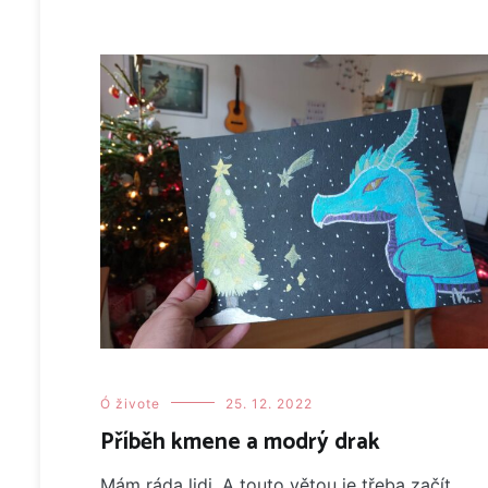
Ó živote
25. 12. 2022
Příběh kmene a modrý drak
Mám ráda lidi. A touto větou je třeba začít,