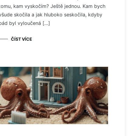
tomu, kam vyskočím? Ještě jednou. Kam bych
všude skočila a jak hluboko seskočila, kdyby
pád byl vyloučená […]
ČÍST VÍCE