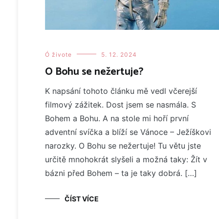
Ó živote
5. 12. 2024
O Bohu se nežertuje?
K napsání tohoto článku mě vedl včerejší
filmový zážitek. Dost jsem se nasmála. S
Bohem a Bohu. A na stole mi hoří první
adventní svíčka a blíží se Vánoce – Ježíškovi
narozky. O Bohu se nežertuje! Tu větu jste
určitě mnohokrát slyšeli a možná taky: Žít v
bázni před Bohem – ta je taky dobrá. […]
ČÍST VÍCE