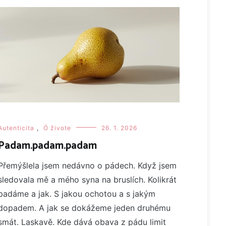
Autenticita
,
Ó živote
26. 1. 2026
Padam.padam.padam
Přemýšlela jsem nedávno o pádech. Když jsem
sledovala mě a mého syna na bruslích. Kolikrát
padáme a jak. S jakou ochotou a s jakým
dopadem. A jak se dokážeme jeden druhému
smát. Laskavě. Kde dává obava z pádu limit