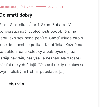
Autenticita
,
Ó živote
9. 2. 2021
Do smrti dobrý
Smrt. Smrtolka. Úmrtí. Skon. Zubatá. V
konverzaci naší společnosti podobně silné
tabu jako sex nebo peníze. Chodí všude okolo
a nikdo ji nechce potkat. Kmotřička. Každému
se pokloní už u kolébky a pak bysme ji už
raději neviděli, neslyšeli a neznali. Na začátek
pár faktických údajů. “O smrti nikdy nemluví se
svými blízkými třetina populace. […]
ČÍST VÍCE