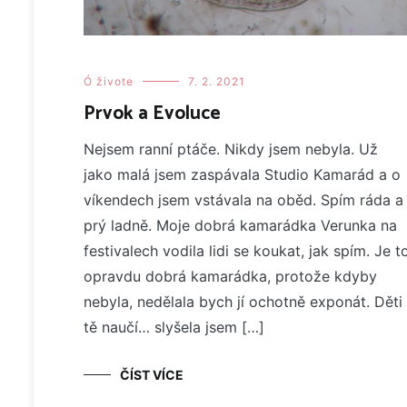
Ó živote
7. 2. 2021
Prvok a Evoluce
Nejsem ranní ptáče. Nikdy jsem nebyla. Už
jako malá jsem zaspávala Studio Kamarád a o
víkendech jsem vstávala na oběd. Spím ráda a
prý ladně. Moje dobrá kamarádka Verunka na
festivalech vodila lidi se koukat, jak spím. Je t
opravdu dobrá kamarádka, protože kdyby
nebyla, nedělala bych jí ochotně exponát. Děti
tě naučí… slyšela jsem […]
ČÍST VÍCE