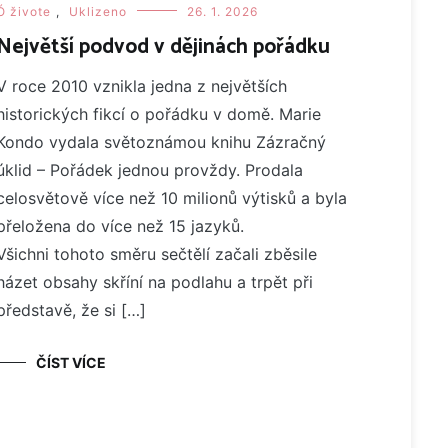
Ó živote
,
Uklizeno
26. 1. 2026
Největší podvod v dějinách pořádku
V roce 2010 vznikla jedna z největších
historických fikcí o pořádku v domě. Marie
Kondo vydala světoznámou knihu Zázračný
úklid – Pořádek jednou provždy. Prodala
celosvětově více než 10 milionů výtisků a byla
přeložena do více než 15 jazyků.
Všichni tohoto směru sečtělí začali zběsile
házet obsahy skříní na podlahu a trpět při
představě, že si […]
ČÍST VÍCE