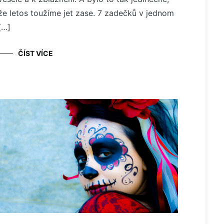
že letos toužíme jet zase. 7 zadečků v jednom
[…]
ČÍST VÍCE