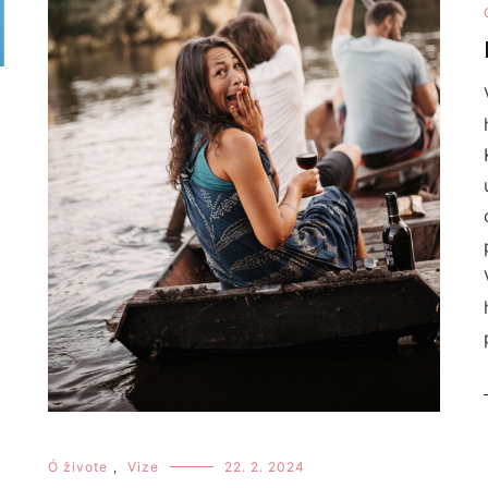
Ó živote
,
Vize
22. 2. 2024