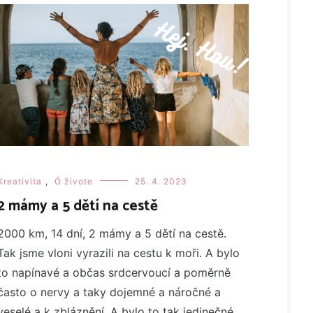
Kreativita
,
Ó živote
25. 4. 2023
2 mámy a 5 dětí na cestě
2000 km, 14 dní, 2 mámy a 5 dětí na cestě.
Tak jsme vloni vyrazili na cestu k moři. A bylo
to napínavé a občas srdcervoucí a poměrně
často o nervy a taky dojemné a náročné a
veselé a k zbláznění. A bylo to tak jedinečné,