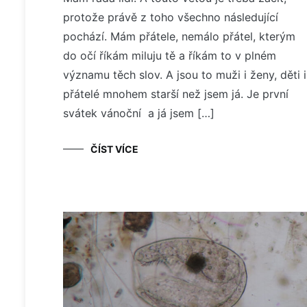
protože právě z toho všechno následující
pochází. Mám přátele, nemálo přátel, kterým
do očí říkám miluju tě a říkám to v plném
významu těch slov. A jsou to muži i ženy, děti i
přátelé mnohem starší než jsem já. Je první
svátek vánoční a já jsem […]
ČÍST VÍCE