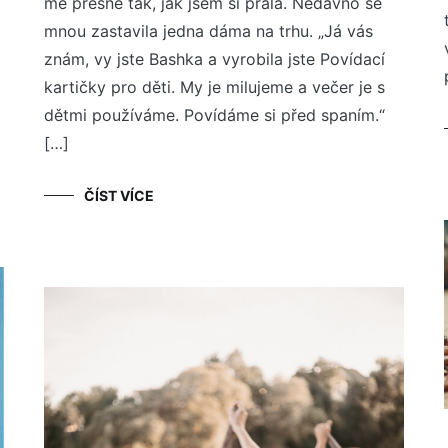
mě přesně tak, jak jsem si přála. Nedávno se
mnou zastavila jedna dáma na trhu. „Já vás
znám, vy jste Bashka a vyrobila jste Povídací
kartičky pro děti. My je milujeme a večer je s
dětmi používáme. Povídáme si před spaním.“
[…]
ČÍST VÍCE